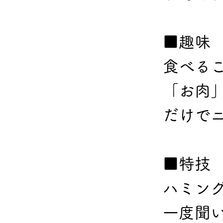
■趣味
食べる
「お肉
だけで
■特技
ハミング
一度聞