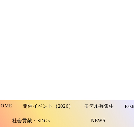
HOME
開催イベント（2026）
モデル募集中
Fas
NEWS
社会貢献・SDGs