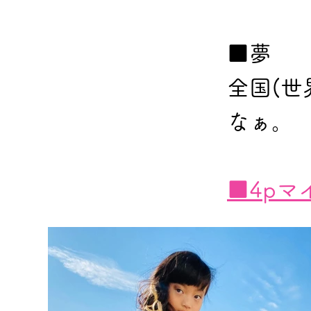
■夢
全国(
なぁ。
■4pマ