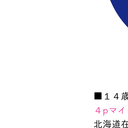
■１４
４pマ
北海道