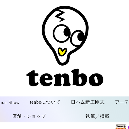
tenboについて
日ハム新庄剛志
アー
hion Show
店舗・ショップ
執筆／掲載