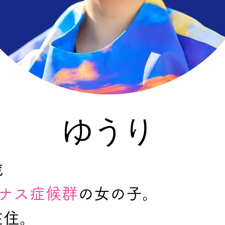
ゆうり
歳
イナス症候群
の女の子。
在住。