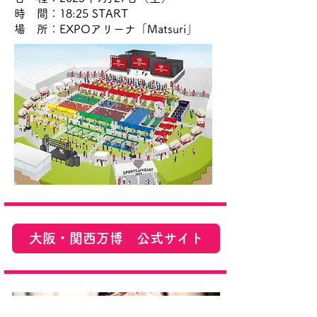
時 間：18:25 START
場 所：EXPOアリーナ「Matsuri」
大阪・関西万博 公式サイト