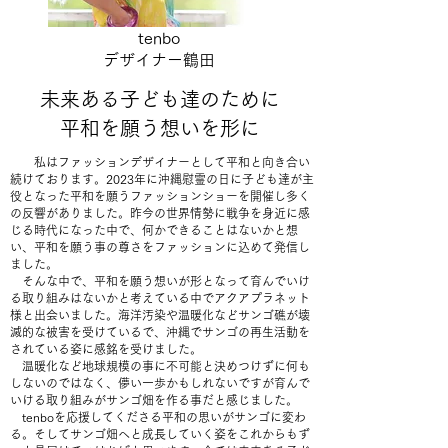
tenbo
デザイナー鶴田
未来ある子ども達のために
平和を願う想いを形に
私はファッションデザイナーとして平和と向き合い
続けております。2023年に沖縄慰霊の日に子ども達が主
役となった平和を願うファッションショーを開催し多く
の反響がありました。昨今の世界情勢に戦争を身近に感
じる時代になった中で、何かできることはないかと想
い、平和を願う事の尊さをファッションに込めて発信し
ました。
そんな中で、平和を願う想いが形となって育んでいけ
る取り組みはないかと考えている中でアクアプラネット
様と出会いました。海洋汚染や温暖化などサンゴ礁が壊
滅的な被害を受けているで、沖縄でサンゴの再生活動を
されている姿に感銘を受けました。
温暖化など地球規模の事に不可能と決めつけずに何も
しないのではなく、儚い一歩かもしれないですが育んで
いける取り組みがサンゴ畑を作る事だと感じました。
tenboを応援してくださる平和の思いがサンゴに変わ
る。そしてサンゴ畑へと成長していく姿をこれからもず