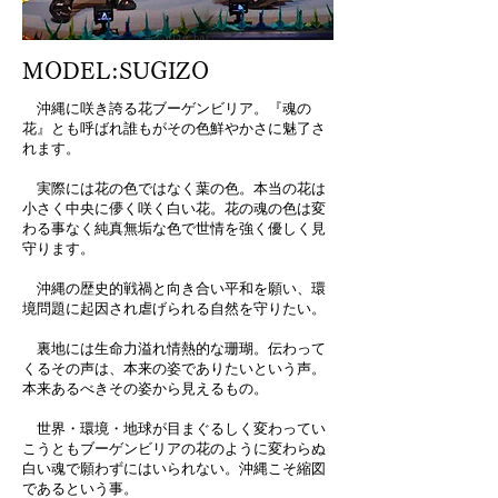
MODEL:SUGIZO
沖縄に咲き誇る花ブーゲンビリア。『魂の
花』とも呼ばれ誰もがその色鮮やかさに魅了さ
れます。
実際には花の色ではなく葉の色。本当の花は
小さく中央に儚く咲く白い花。花の魂の色は変
わる事なく純真無垢な色で世情を強く優しく見
守ります。
沖縄の歴史的戦禍と向き合い平和を願い、環
境問題に起因され虐げられる自然を守りたい。
裏地には生命力溢れ情熱的な珊瑚。伝わって
くるその声は、本来の姿でありたいという声。
本来あるべきその姿から見えるもの。
世界・環境・地球が目まぐるしく変わってい
こうともブーゲンビリアの花のように変わらぬ
白い魂で願わずにはいられない。沖縄こそ縮図
であるという事。