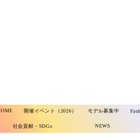
HOME
開催イベント（2026）
モデル募集中
Fas
NEWS
社会貢献・SDGs