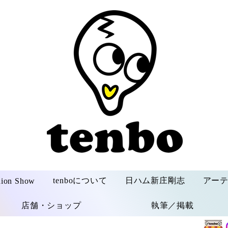
tenboについて
日ハム新庄剛志
アー
hion Show
店舗・ショップ
執筆／掲載