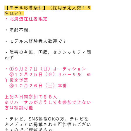
【モデル応募条件】（採用予定人数１５
名ほど）
・北海道在住者限定
・年齢不問。
・モデル未経験者大歓迎です
・障害の有無、国籍、セクシャリティ問
わず
・①９月２７日（日）オーディション
②１２月２５日（金）リハーサル ※
午後を予定
③１２月２６日（土）本番
上記３日間参加できる人
※リハーサルがどうしても参加できない
方は相談可能
・テレビ、SNS掲載OKの方。テレビな
どメディアに掲載される可能性もござい
ますのでご理解ある方。