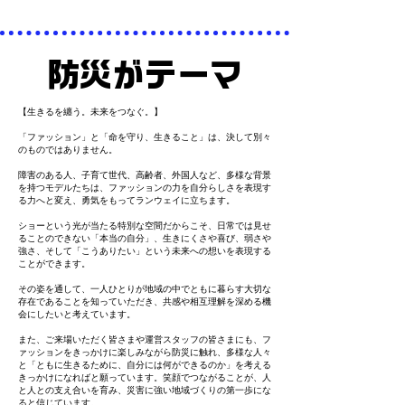
防災がテーマ
【生きるを纏う。未来をつなぐ。】
「ファッション」と「命を守り、生きること」は、決して別々
のものではありません。
障害のある人、子育て世代、高齢者、外国人など、多様な背景
を持つモデルたちは、ファッションの力を自分らしさを表現す
る力へと変え、勇気をもってランウェイに立ちます。
ショーという光が当たる特別な空間だからこそ、日常では見せ
ることのできない「本当の自分」、生きにくさや喜び、弱さや
強さ、そして「こうありたい」という未来への想いを表現する
ことができます。
その姿を通して、一人ひとりが地域の中でともに暮らす大切な
存在であることを知っていただき、共感や相互理解を深める機
会にしたいと考えています。
また、ご来場いただく皆さまや運営スタッフの皆さまにも、フ
ァッションをきっかけに楽しみながら防災に触れ、多様な人々
と「ともに生きるために、自分には何ができるのか」を考える
きっかけになればと願っています。笑顔でつながることが、人
と人との支え合いを育み、災害に強い地域づくりの第一歩にな
ると信じています。