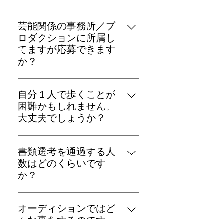
はい、できます。ですが、１人で
芸能関係の事務所／プ
も多くの人へ届けたい思いがあり
ロダクションに所属し
ますので、応募者多数の場合は
てますが応募できます
tenboのショー未経験者を優遇させ
か？
ていただきます。
はい、応募できます。ですが、事
自分１人で歩くことが
前に事務所へ応募の確認をとって
困難かもしれません。
いただくようお願いします。モデ
大丈夫でしょうか？
ルとしてご出演が決まった場合で
も、ファッションショーに関わる
はい😄 歩けることが条件なのでは
お写真などの使用については本イ
書類選考を通過する人
なく、ファッションショーにモデ
ベントに帰属します。トラブルの
数はどのくらいです
ルとして出たい！という気持ちが
ないようにご理解の上、ご応募い
か？
一番大事ですので、自分１人で歩
ただきたいです。
けなくても問題ありません。一緒
本当は書類選考をしないで、応募
に歩くなどサポートさせていただ
オーディションではど
者全員をオーディションしたいの
きます。