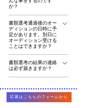
んな事をするのです
ですが、時間が足りないこともあ
か？
りまして書類選考で人数をしぼら
せていただきます。 書類選考通過
書類選考通過者にのみオーディシ
者は３０名を予定してます。
書類選考通過後のオー
ョン内容をお伝えします。リラッ
ディションの日時に予
クスして参加できる内容にさせて
定があります。別日に
いただきます。😊
オーディション受ける
ことはできますか？
申し訳ありませんが、オーディシ
書類選考の結果の連絡
ョンを別日に受けることはできま
は必ず届きますか？
せん。
応募者多数が予想されるため、オ
ーディション選考合格者のみに連
絡させていただきます。
応募はこちらのフォームから