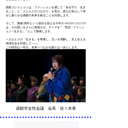
函館コレクションは、ファッションを通して「命を守り、生き
ること」と「人と人とのつながり」を育み、誰もが安心して幸
せに暮らせる函館の未来を創ることを目指します。
そして、開催5周年という節目を迎える今年の HAKODATE COLLECTION
は、その想いをさらに発展させ、テーマを**「防災 × ファッシ
ョン × 生きる」**として開催します。
一人ひとりの「生きる」を尊重し、互いを理解し、支え合える
地域社会を目指して――。
この特別な一年を、未来へつながる新たな一歩とします。
函館市女性会議 会長 佐々木香