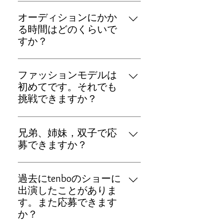
申し訳ありません。函館コレクシ
オーディションにかか
ョンは北海道在住者に限定させて
る時間はどのくらいで
いただいております。
すか？
待ち時間も合わせて１時間〜１時
ファッションモデルは
間３０を予定してます。１時間ご
初めてです。それでも
とに時間を区切ります。 例えば グ
挑戦できますか？
ループA 午後１時〜午後２時
の参加者は １５分前に集合してい
はい、もちろんです。過去のtenbo
ただきます。 ①面接（１０分） ②
兄弟、姉妹，双子で応
のショーでも、未経験の素人の
写真撮影（チラシ、HP、パンフレ
募できますか？
方々の方が多いですのでご安心く
ットなどに掲載する写真を撮りま
ださい。
す） ③採寸（衣装制作のための採
はい、できます。 その場合でも一
寸をします） 上記を予定してます
過去にtenboのショーに
人ずつ別々で応募項目を記入して
出演したことがありま
応募してください😌
す。また応募できます
か？