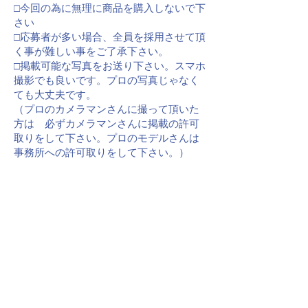
□今回の為に無理に商品を購入しないで下
さい
□応募者が多い場合、全員を採用させて頂
く事が難しい事をご了承下さい。
□掲載可能な写真をお送り下さい。スマホ
撮影でも良いです。プロの写真じゃなく
ても大丈夫です。
（プロのカメラマンさんに撮って頂いた
方は 必ずカメラマンさんに掲載の許可
取りをして下さい。プロのモデルさんは
事務所への許可取りをして下さい。）
□謝礼は出ません
□テレビ、SNS掲載OKの方。
今後テレビなどメディアに掲載される可
能性もございますので 理解ある方。
□これからお写真を撮られる方は、
他ブランド様のロゴや商品がはっきりわ
かる物と なるべく一緒に撮らない様にし
て下さい
□採用のお知らせは個別に致しません。
採用者の方はtenboの公式インスタグラム