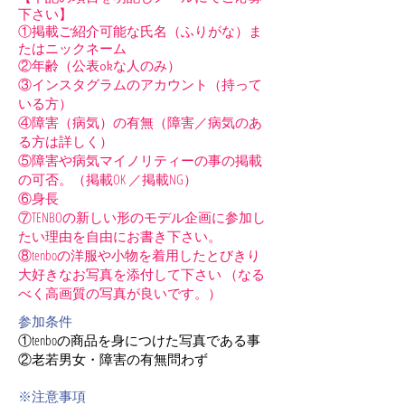
下さい】​
①掲載ご紹介可能な氏名（ふりがな）ま
たはニックネーム
②年齢（公表okな人のみ）
③インスタグラムのアカウント（持って
いる方）
④障害（病気）の有無（障害／病気のあ
る方は詳しく）
⑤障害や病気マイノリティーの事の掲載
の可否。（掲載OK ／掲載NG）
⑥身長
⑦TENBOの新しい形のモデル企画に参加し
たい理由を自由にお書き下さい。
⑧tenboの洋服や小物を着用したとびきり
大好きなお写真を添付して下さい （なる
べく高画質の写真が良いです。）
参加条件
①tenboの商品を身につけた写真である事
②老若男女・障害の有無問わず
※注意事項