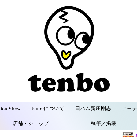
tenboについて
日ハム新庄剛志
アー
hion Show
店舗・ショップ
執筆／掲載