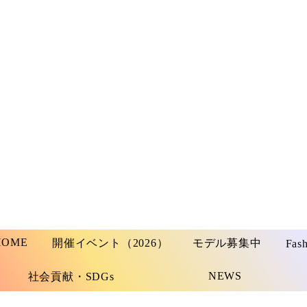
HOME
開催イベント（2026）
モデル募集中
Fas
NEWS
社会貢献・SDGs