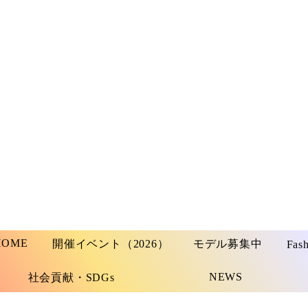
HOME
開催イベント（2026）
モデル募集中
Fas
NEWS
社会貢献・SDGs