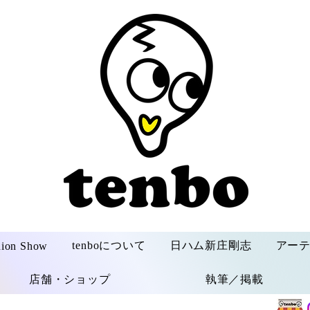
tenboについて
日ハム新庄剛志
アー
hion Show
店舗・ショップ
執筆／掲載