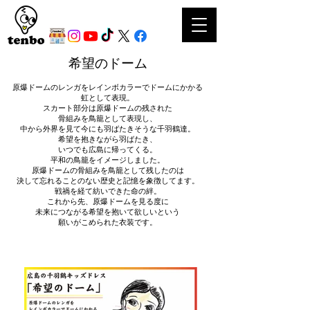
希望のドーム
原爆ドームのレンガをレインボカラーでドームにかかる
虹として表現。
スカート部分は原爆ドームの残された
骨組みを鳥籠として表現し、
中から外界を見て今にも羽ばたきそうな千羽鶴達。
希望を抱きながら羽ばたき、
いつでも広島に帰ってくる。
平和の鳥籠をイメージしました。
原爆ドームの骨組みを鳥籠として残したのは
決して忘れることのない歴史と記憶を象徴してます。
戦禍を経て紡いできた命の絆。
これから先、原爆ドームを見る度に
未来につながる希望を抱いて欲しいという
願いがこめられた衣装です。