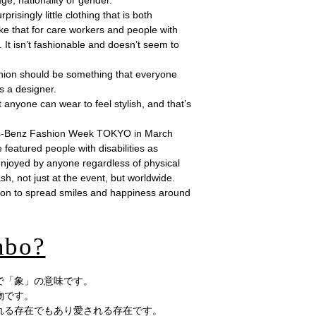
ge, nationality or gender.
rprisingly little clothing that is both
like that for care workers and people with
st. It isn’t fashionable and doesn’t seem to
hion should be something that everyone
as a designer.
t anyone can wear to feel stylish, and that’s
des-Benz Fashion Week TOKYO in March
featured people with disabilities as
enjoyed by anyone regardless of physical
h, not just at the event, but worldwide.
ion to spread smiles and happiness around
bo?
で「象」の意味です。
物です。
れる存在でもあり愛される存在です。