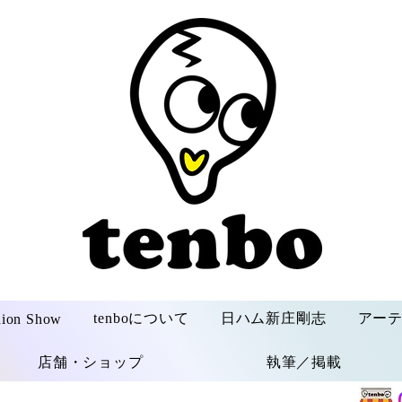
tenboについて
日ハム新庄剛志
アー
hion Show
店舗・ショップ
執筆／掲載