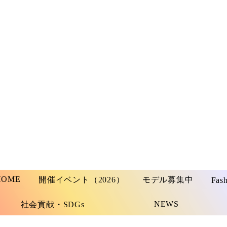
HOME
開催イベント（2026）
モデル募集中
Fas
NEWS
社会貢献・SDGs