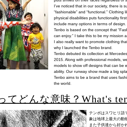
puts smiles on their faces regardless of a
I’ve noticed that in our society, there is su
“fashionable” and “functional.” Clothing 
physical disabilities puts functionality fir
include many options in terms of design.
Tenbo is based on the concept that “Fas
can enjoy.” I take this to be my mission 
I also really want to promote clothing tha
why I launched the Tenbo brand.
Tenbo debuted its collection at Merce
2015. Along with professional models, we 
models to show off designs that can be 
ability. Our runway show made a big splas
Tenbo aims to be a brand that uses fash
the world.
oってどんな意味？What's ten
テンボはスワヒリ語
象は地球上最大の動
また子供達から好か