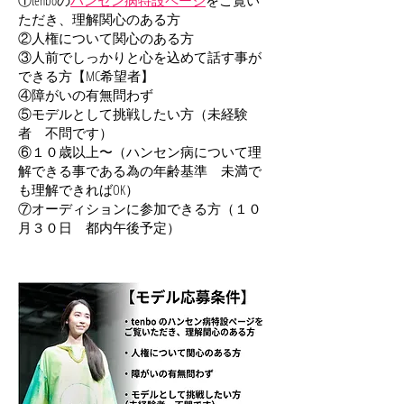
①tenboの
ハンセン病特設ページ
をご覧い
ただき、理解関心のある方
②人権について関心のある方
③人前でしっかりと心を込めて話す事が
できる方【MC希望者】
④障がいの有無問わず
⑤モデルとして挑戦したい方（未経験
者 不問です）
⑥１０歳以上〜（ハンセン病について理
解できる事である為の年齢基準 未満で
も理解できればOK）
⑦オーディションに参加できる方（１０
月３０日 都内午後予定）