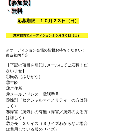
【参加費】
・無料
応募期限 １０月２３日（日）
東京都内でオーディション１０月３０日（日）
※オーディション会場の情報お待ちください：
東京都内予定
【下記の項目を明記しメールにてご応募くだ
さいませ
】​
①氏名（ふりがな）
②年齢
③ご住所
④メールアドレス 電話番号
⑤性別（セクシャルマイノリティーの方は詳
しく）
⑥障害（病気）の有無（障害／病気のある方
は詳しく）
⑦身長 ３サイズ（３サイズわからない場合
は着用している服のサイズ）