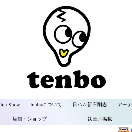
tenboについて
日ハム新庄剛志
アー
hion Show
店舗・ショップ
執筆／掲載