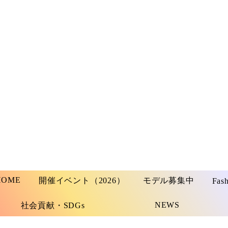
HOME
開催イベント（2026）
モデル募集中
Fas
NEWS
社会貢献・SDGs