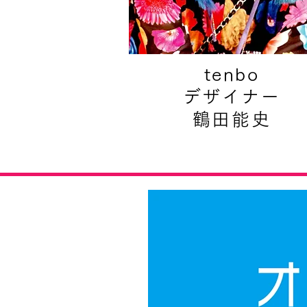
tenbo
デザイナー
鶴田能史